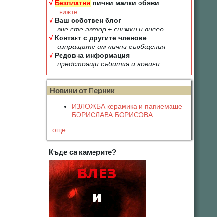
√
Безплатни
лични малки обяви
вижте
√
Ваш собствен блог
вие сте автор + снимки и видео
√
Контакт с другите членове
изпращате им лични съобщения
√
Редовна информация
предстоящи събития и новини
Новини от Перник
ИЗЛОЖБА керамика и папиемаше
БОРИСЛАВА БОРИСОВА
още
Къде са камерите?