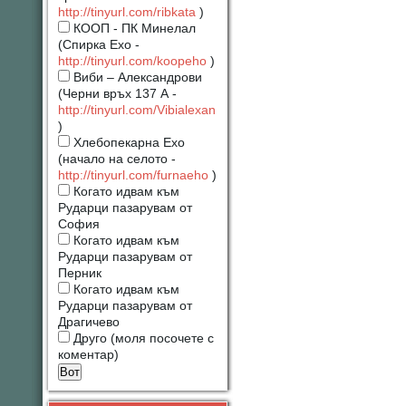
http://tinyurl.com/ribkata
)
КООП - ПК Минелал
(Спирка Ехо -
http://tinyurl.com/koopeho
)
Виби – Александрови
(Черни връх 137 А -
http://tinyurl.com/Vibialexan
)
Хлебопекарна Ехо
(начало на селото -
http://tinyurl.com/furnaeho
)
Когато идвам към
Рударци пазарувам от
София
Когато идвам към
Рударци пазарувам от
Перник
Когато идвам към
Рударци пазарувам от
Драгичево
Друго (моля посочете с
коментар)