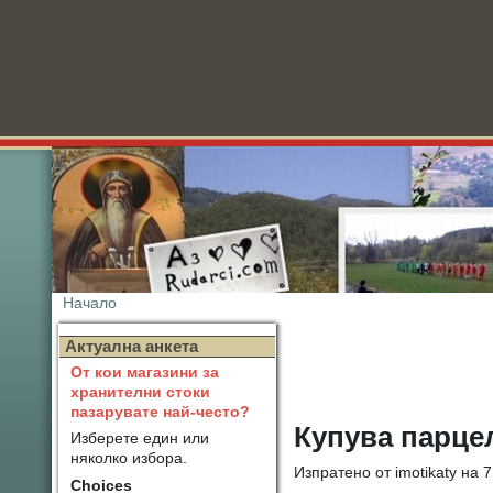
Начало
Нов
Актуална анкета
От кои магазини за
хранителни стоки
пазарувате най-често?
Купува парце
Изберете един или
няколко избора.
Изпратено от imotikaty на 7
Choices