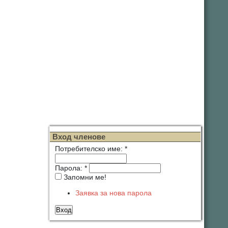
Вход членове
Потребителско име:
*
Парола:
*
Запомни ме!
Заявка за нова парола