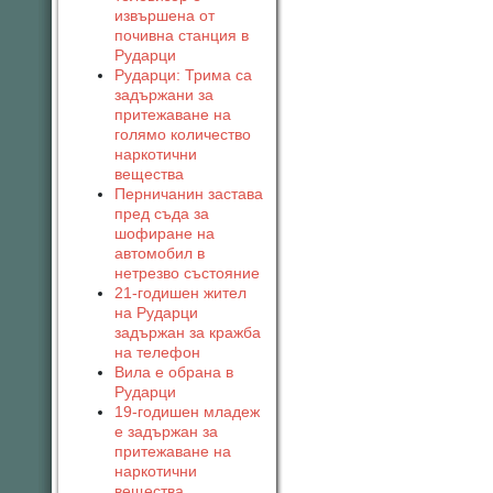
извършена от
почивна станция в
Рударци
Рударци: Трима са
задържани за
притежаване на
голямо количество
наркотични
вещества
Перничанин застава
пред съда за
шофиране на
автомобил в
нетрезво състояние
21-годишен жител
на Рударци
задържан за кражба
на телефон
Вила е обрана в
Рударци
19-годишен младеж
е задържан за
притежаване на
наркотични
вещества