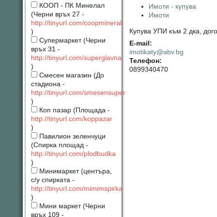
КООП - ПК Минелал
Имоти - купува
(Черни връх 27 -
Имоти
http://tinyurl.com/coopmineral
Купува УПИ към 2 дка, дог
)
Супермаркет (Черни
Е-mail:
връх 31 -
imotikaty@abv.bg
http://tinyurl.com/superglavna
Телефон:
)
0899340470
Смесен магазин (До
стадиона -
http://tinyurl.com/smesensuper
)
Коп пазар (Площада -
http://tinyurl.com/koppazar
)
Павилион зеленчуци
(Спирка площад -
http://tinyurl.com/plodbudka
)
Минимаркет (центъра,
с/у спирката -
http://tinyurl.com/mimimspirka
)
Мини маркет (Черни
връх 109 -