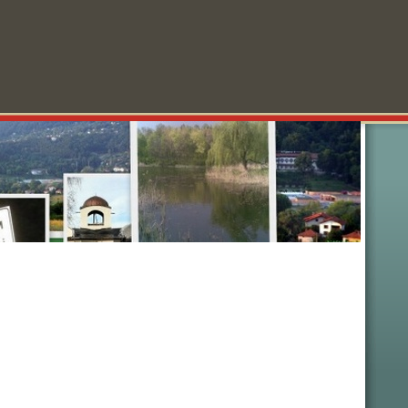
колности
Забавления
Анкети
Реклама
За нас