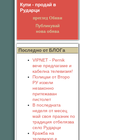
Купи - продай в
Рударци
преглед Обяви
Публикувай
нова обява
Последно от БЛОГа
VIPNET - Pernik
вече предлагаме и
кабелна телевизия!
Полицаи от Второ
РУ иззели
незаконно
притежаван
пистолет
В последната
неделя от месец
май своя празник по
традиция отбелязва
село Рударци
Кражба на
телевизор е