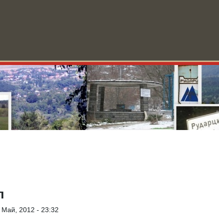
ини
За Рударци
Училище
Форум
Видео
Блог
О
л
 Май, 2012 - 23:32