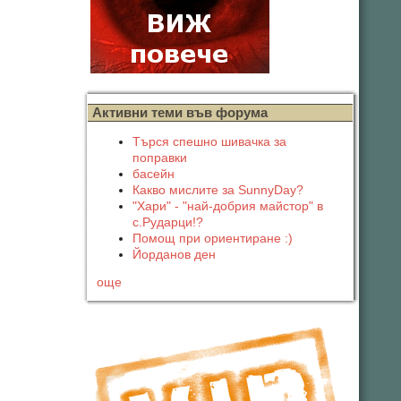
Активни теми във форума
Търся спешно шивачка за
поправки
басейн
Какво мислите за SunnyDay?
"Хари" - "най-добрия майстор" в
с.Рударци!?
Помощ при ориентиране :)
Йорданов ден
още