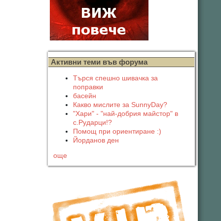
Активни теми във форума
Търся спешно шивачка за
поправки
басейн
Какво мислите за SunnyDay?
"Хари" - "най-добрия майстор" в
с.Рударци!?
Помощ при ориентиране :)
Йорданов ден
още