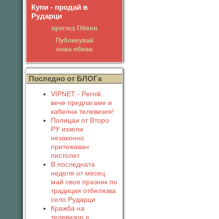
Купи - продай в
Рударци
преглед Обяви
Публикувай
нова обява
Последно от БЛОГа
VIPNET - Pernik
вече предлагаме и
кабелна телевизия!
Полицаи от Второ
РУ иззели
незаконно
притежаван
пистолет
В последната
неделя от месец
май своя празник по
традиция отбелязва
село Рударци
Кражба на
телевизор е