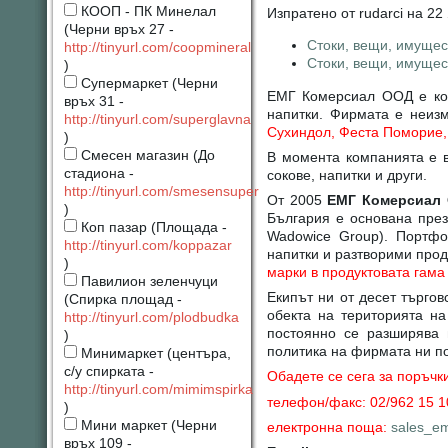
КООП - ПК Минелал
Изпратено от rudarci на 22
(Черни връх 27 -
Стоки, вещи, имущес
http://tinyurl.com/coopmineral
Стоки, вещи, имущес
)
Супермаркет (Черни
ЕМГ Комерсиал ООД е ком
връх 31 -
напитки. Фирмата е неиз
http://tinyurl.com/superglavna
Сухиндол, Феста Поморие,
)
Смесен магазин (До
В момента компанията е в
стадиона -
сокове, напитки и други.
http://tinyurl.com/smesensuper
От 2005
ЕМГ Комерсиал
)
България е основана през
Коп пазар (Площада -
Wadowice Group). Портфо
http://tinyurl.com/koppazar
напитки и разтворими прод
)
марки в продуктовата гама
Павилион зеленчуци
Екипът ни от десет търго
(Спирка площад -
обекта на територията н
http://tinyurl.com/plodbudka
постоянно се разширява 
)
политика на фирмата ни по
Минимаркет (центъра,
с/у спирката -
Обадете се сега за поръчк
http://tinyurl.com/mimimspirka
телефон/факс: 02/962 15 
)
Мини маркет (Черни
електронна поща:
sales_e
връх 109 -