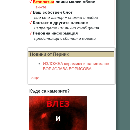
√
Безплатни
лични малки обяви
вижте
√
Ваш собствен блог
вие сте автор + снимки и видео
√
Контакт с другите членове
изпращате им лични съобщения
√
Редовна информация
предстоящи събития и новини
Новини от Перник
ИЗЛОЖБА керамика и папиемаше
БОРИСЛАВА БОРИСОВА
още
Къде са камерите?