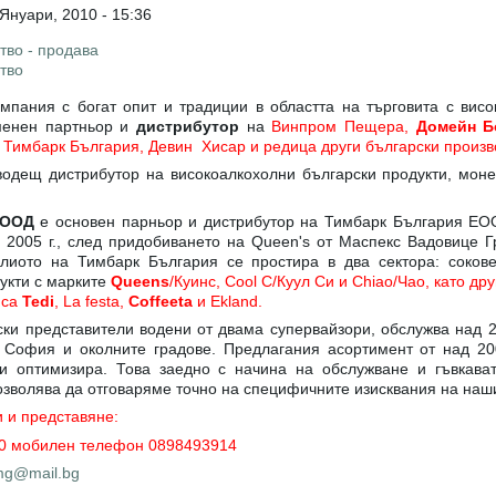
 Януари, 2010 - 15:36
тво - продава
тво
пания с богат опит и традиции в областта на търговита с висо
менен партньор и
дистрибутор
на
Винпром Пещера,
Домейн Б
 Тимбарк България, Девин Хисар и редица други български произв
одещ дистрибутор на високоалкохолни български продукти, моне
 ООД
е основен парньор и дистрибутор на Тимбарк България ЕО
 2005 г., след придобиването на Queen's от Маспекс Вадовице Г
лиото на Тимбарк България се простира в два сектора: сокове
укти с марките
Queens
/Куинс, Cool C/Куул Си и Chiao/Чао, като др
 са
Tedi
, La festa,
Coffeeta
и Ekland.
вски представители водени от двама супервайзори, обслужва над 
а София и околните градове. Предлагания асортимент от над 20
и оптимизира. Това заедно с начина на обслужване и гъвкават
зволява да отговаряме точно на специфичните изисквания на наши
и и представяне:
10 мобилен телефон 0898493914
mg@mail.bg