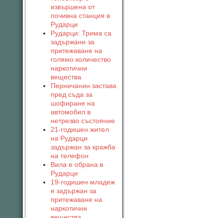
извършена от
почивна станция в
Рударци
Рударци: Трима са
задържани за
притежаване на
голямо количество
наркотични
вещества
Перничанин застава
пред съда за
шофиране на
автомобил в
нетрезво състояние
21-годишен жител
на Рударци
задържан за кражба
на телефон
Вила е обрана в
Рударци
19-годишен младеж
е задържан за
притежаване на
наркотични
вещества