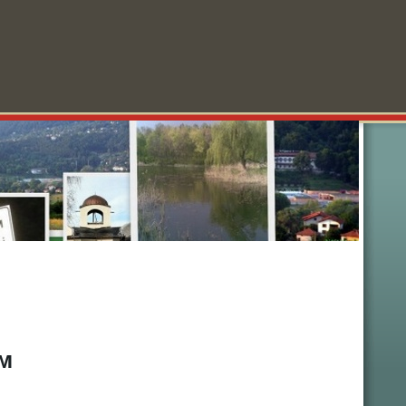
колности
Забавления
Анкети
Реклама
За нас
ом