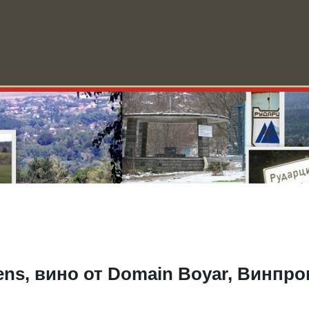
ини
За Рударци
Училище
Форум
Видео
Блог
О
ens, вино от Domain Boyar, Винпр