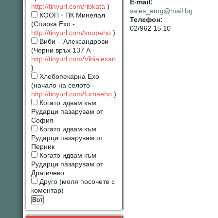
Е-mail:
http://tinyurl.com/ribkata
)
sales_emg@mail.bg
КООП - ПК Минелал
Телефон:
(Спирка Ехо -
02/962 15 10
http://tinyurl.com/koopeho
)
Виби – Александрови
(Черни връх 137 А -
http://tinyurl.com/Vibialexan
)
Хлебопекарна Ехо
(начало на селото -
http://tinyurl.com/furnaeho
)
Когато идвам към
Рударци пазарувам от
София
Когато идвам към
Рударци пазарувам от
Перник
Когато идвам към
Рударци пазарувам от
Драгичево
Друго (моля посочете с
коментар)