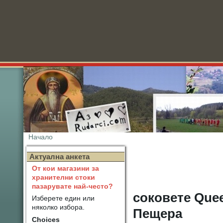
Начало
Нов
Актуална анкета
От кои магазини за
хранителни стоки
пазарувате най-често?
соковете Que
Изберете един или
няколко избора.
Пещера
Choices