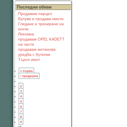
Последни обяви
Продавам парцел
Купува и продава имоти
Гледане и трениране на
конче
Реклама
продавам OPEL KADETT
на части
продавам метанова
уредба с бутилки
Търся имот
« първа
‹ предишна
…
2
3
4
5
6
7
8
9