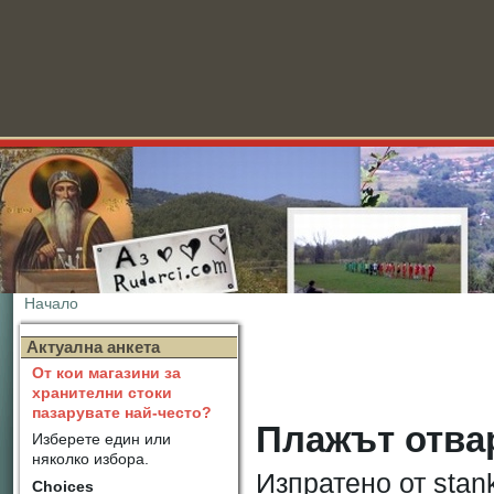
Начало
Новини
Актуална анкета
От кои магазини за
хранителни стоки
пазарувате най-често?
Плажът отва
Изберете един или
няколко избора.
Изпратено от stan
Choices