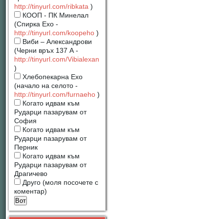
http://tinyurl.com/ribkata
)
КООП - ПК Минелал
(Спирка Ехо -
http://tinyurl.com/koopeho
)
Виби – Александрови
(Черни връх 137 А -
http://tinyurl.com/Vibialexan
)
Хлебопекарна Ехо
(начало на селото -
http://tinyurl.com/furnaeho
)
Когато идвам към
Рударци пазарувам от
София
Когато идвам към
Рударци пазарувам от
Перник
Когато идвам към
Рударци пазарувам от
Драгичево
Друго (моля посочете с
коментар)