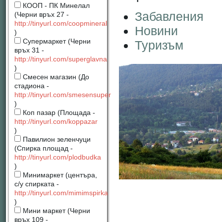
КООП - ПК Минелал
Забавления
(Черни връх 27 -
http://tinyurl.com/coopmineral
Новини
)
Супермаркет (Черни
Туризъм
връх 31 -
http://tinyurl.com/superglavna
)
Смесен магазин (До
стадиона -
http://tinyurl.com/smesensuper
)
Коп пазар (Площада -
http://tinyurl.com/koppazar
)
Павилион зеленчуци
(Спирка площад -
http://tinyurl.com/plodbudka
)
Минимаркет (центъра,
с/у спирката -
http://tinyurl.com/mimimspirka
)
Мини маркет (Черни
връх 109 -