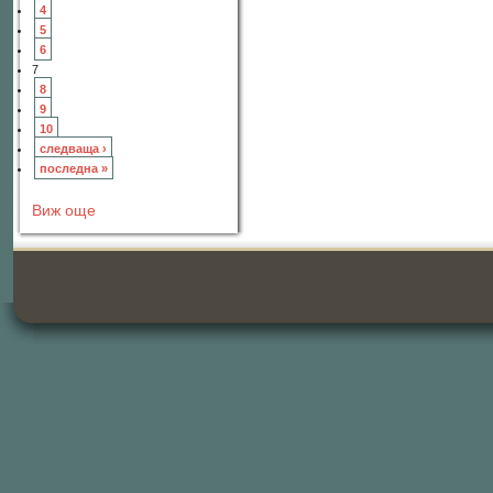
4
5
6
7
8
9
10
следваща ›
последна »
Виж още