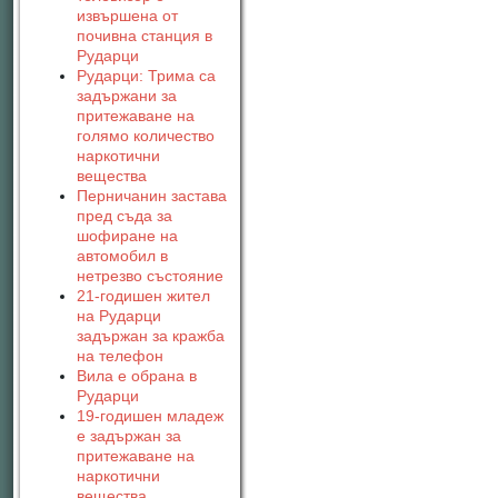
извършена от
почивна станция в
Рударци
Рударци: Трима са
задържани за
притежаване на
голямо количество
наркотични
вещества
Перничанин застава
пред съда за
шофиране на
автомобил в
нетрезво състояние
21-годишен жител
на Рударци
задържан за кражба
на телефон
Вила е обрана в
Рударци
19-годишен младеж
е задържан за
притежаване на
наркотични
вещества