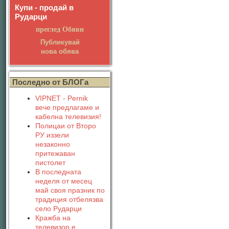
Купи - продай в
Рударци
преглед Обяви
Публикувай
нова обява
Последно от БЛОГа
VIPNET - Pernik
вече предлагаме и
кабелна телевизия!
Полицаи от Второ
РУ иззели
незаконно
притежаван
пистолет
В последната
неделя от месец
май своя празник по
традиция отбелязва
село Рударци
Кражба на
телевизор е