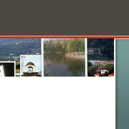
колности
Забавления
Анкети
Реклама
За нас