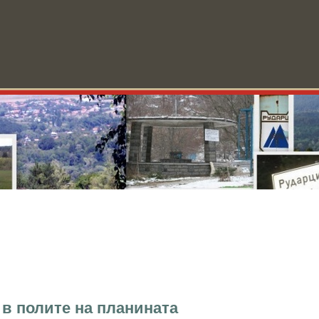
ини
За Рударци
Училище
Форум
Видео
Блог
О
в полите на планината