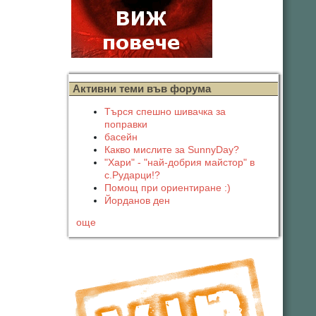
Активни теми във форума
Търся спешно шивачка за
поправки
басейн
Какво мислите за SunnyDay?
"Хари" - "най-добрия майстор" в
с.Рударци!?
Помощ при ориентиране :)
Йорданов ден
още