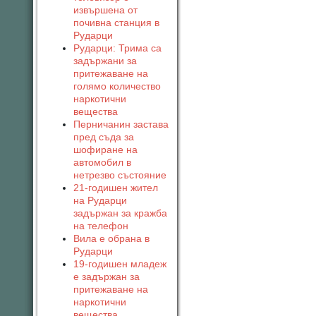
извършена от
почивна станция в
Рударци
Рударци: Трима са
задържани за
притежаване на
голямо количество
наркотични
вещества
Перничанин застава
пред съда за
шофиране на
автомобил в
нетрезво състояние
21-годишен жител
на Рударци
задържан за кражба
на телефон
Вила е обрана в
Рударци
19-годишен младеж
е задържан за
притежаване на
наркотични
вещества