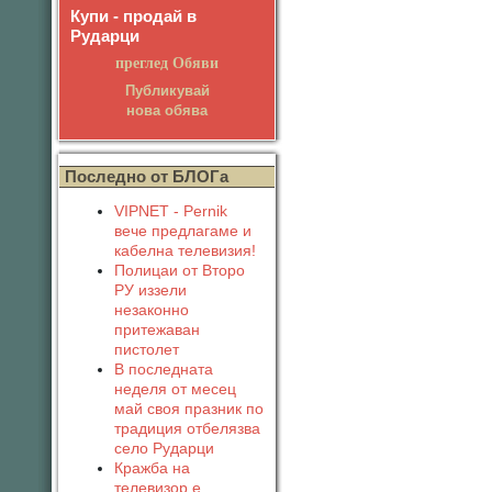
Купи - продай в
Рударци
преглед Обяви
Публикувай
нова обява
Последно от БЛОГа
VIPNET - Pernik
вече предлагаме и
кабелна телевизия!
Полицаи от Второ
РУ иззели
незаконно
притежаван
пистолет
В последната
неделя от месец
май своя празник по
традиция отбелязва
село Рударци
Кражба на
телевизор е