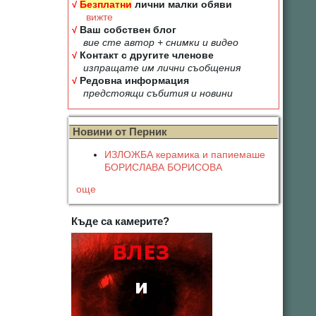
√
Безплатни
лични малки обяви
вижте
√
Ваш собствен блог
вие сте автор + снимки и видео
√
Контакт с другите членове
изпращате им лични съобщения
√
Редовна информация
предстоящи събития и новини
Новини от Перник
ИЗЛОЖБА керамика и папиемаше
БОРИСЛАВА БОРИСОВА
още
Къде са камерите?