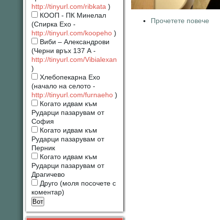
http://tinyurl.com/ribkata
)
КООП - ПК Минелал
Прочетете повече
(Спирка Ехо -
http://tinyurl.com/koopeho
)
Виби – Александрови
(Черни връх 137 А -
http://tinyurl.com/Vibialexan
)
Хлебопекарна Ехо
(начало на селото -
http://tinyurl.com/furnaeho
)
Когато идвам към
Рударци пазарувам от
София
Когато идвам към
Рударци пазарувам от
Перник
Когато идвам към
Рударци пазарувам от
Драгичево
Друго (моля посочете с
коментар)