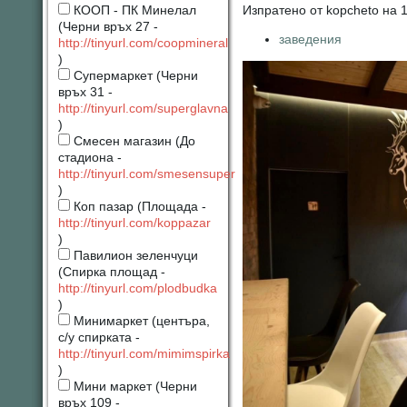
Изпратено от kopcheto на 1
КООП - ПК Минелал
(Черни връх 27 -
заведения
http://tinyurl.com/coopmineral
)
Супермаркет (Черни
връх 31 -
http://tinyurl.com/superglavna
)
Смесен магазин (До
стадиона -
http://tinyurl.com/smesensuper
)
Коп пазар (Площада -
http://tinyurl.com/koppazar
)
Павилион зеленчуци
(Спирка площад -
http://tinyurl.com/plodbudka
)
Минимаркет (центъра,
с/у спирката -
http://tinyurl.com/mimimspirka
)
Мини маркет (Черни
връх 109 -