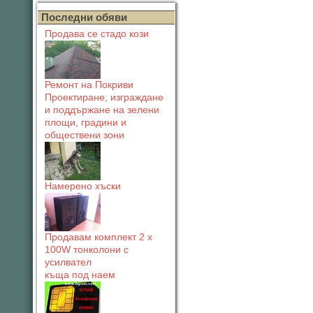
Последни обяви
Продава се стадо кози
Ремонт на Покриви
Проектиране, изграждане
и поддържане на зелени
площи, градини и
обществени зони
Намерено хъски
Продавам комплект 2 х
100W тонколони с
усилвател
къща под наем