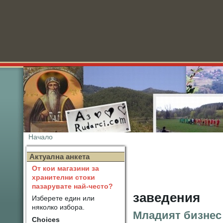
Начало
Нов
Актуална анкета
От кои магазини за
хранителни стоки
пазарувате най-често?
заведения
Изберете един или
няколко избора.
Младият бизнес 
Choices