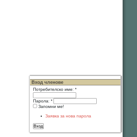
Вход членове
Потребителско име:
*
Парола:
*
Запомни ме!
Заявка за нова парола